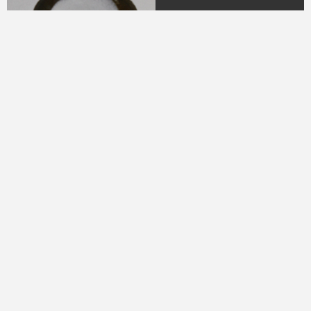
04.
DR. H.M.N.M Hasyim
Ning
(Periode 1979 - 1982)
05.
DR. H Sukamdani
Sahid Gito Sardjono
(Periode 1982-1985 &
1985-1988)