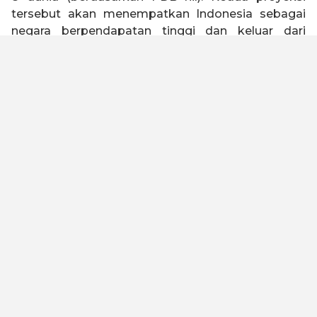
tersebut akan menempatkan Indonesia sebagai
negara berpendapatan tinggi dan keluar dari
jebakan negara kelas menengah (
middle income
trap
).
Indonesia 2045 memiliki visi untuk menjadi negara
tangguh, sejahtera, inklusif, dan berkelanjutan.
Untuk mewujudkan visi tersebut, Kadin Indonesia
telah melakukan kajian dengan melibatkan seluruh
elemen bangsa baik asosiasi, akademisi, serikat
buruh, organisasi keagamaan, pelaku usaha dan
industri untuk merumuskan Peta Jalan Indonesia
Emas 2045. Kami meyakini dengan landasan
filosofi “Gotong Royong” dan “Bhinneka Tunggal
Ika” yang diimplementasikan oleh kualitas SDM
yang unggul, maka visi ini dapat tercapai.
Untuk menjadi negara maju dan lepas dari jebakan
negara kelas menengah, Peta Jalan ini